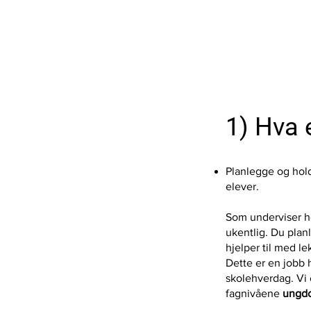
1) Hva e
Planlegge og hold
elever.
Som underviser ho
ukentlig. Du plan
hjelper til med l
Dette er en jobb h
skolehverdag. Vi e
fagnivåene
ungdo