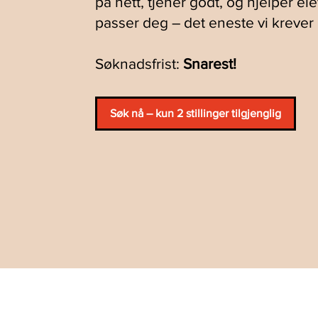
på nett, tjener godt, og hjelper 
passer deg – det eneste vi krever e
Søknadsfrist:
Snarest!
Søk nå – kun 2 stillinger tilgjenglig