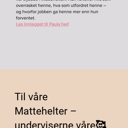
overrasket henne, hva som utfordret henne –
og hvorfor jobben ga henne mer enn hun
forventet.
Les innlegget til Paula her!
Til våre
Mattehelter –
underviserne våre🥰