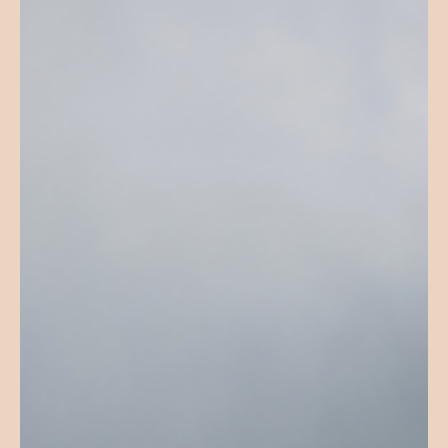
for. Selv om S1 og S2 henger tett sammen, er det også
noen forskjeller mellom fagene som kan være viktige å
kjenne til. I denne artikkelen får du en enkel oversikt over
hva som skiller S1 og S2, hvordan eksamen er bygget opp
og hva du bør tenke på før du velger faget. S1 matte –
starten på S-matematikken S1 tas v