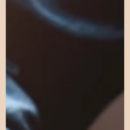
31. juli
5 min lesing
R2-matte
Hvor mange får toppkarakter i R2-matte?
R2-matte regnes som et av de mer krevende
matematikkfagene på videregående, og mange elever har
som mål å oppnå toppkarakter i faget. Men hvor mange er
det egentlig som klarer å få karakter 6? Tallene fra
Utdanningsdirektoratet (Udir) for skoleåret 2024–25 har
gitt oss et tydelig bilde av hvor mange elever som faktisk
når helt opp. Vi skal dermed se nærmere på tallene og
undersøke hvor krevende det er å oppnå toppkarakter i
R2-matte. Hva sier tallene fra Udir? Vi har hentet t