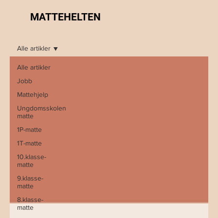
MATTEHELTEN
Alle artikler
Alle artikler
Jobb
Mattehjelp
Ungdomsskolen
matte
1P-matte
1T-matte
10.klasse-
matte
9.klasse-
matte
8.klasse-
matte