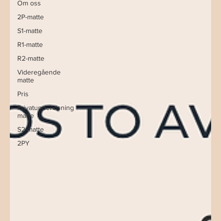
Om oss
2P-matte
S1-matte
R1-matte
R2-matte
Videregående
matte
Pris
Privatundervisning
matte
S2-matte
2PY