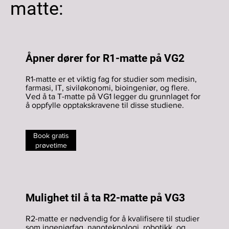
matte:
Åpner dører for R1-matte på VG2
R1-matte er et viktig fag for studier som medisin,
farmasi, IT, siviløkonomi, bioingeniør, og flere.
Ved å ta T-matte på VG1 legger du grunnlaget for
å oppfylle opptakskravene til disse studiene.
Book gratis
prøvetime
Mulighet til å ta R2-matte på VG3
R2-matte er nødvendig for å kvalifisere til studier
som ingeniørfag, nanoteknologi, robotikk, og