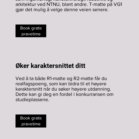
arkitektur ved NTNU, blant andre. T-matte på VG1
gjør det mulig å velge denne veien senere.
Book gratis
prøvetime
Øker karaktersnittet ditt
Ved å ta både R1-matte og R2-matte får du
realfagspoeng, som kan bidra til et høyere
karaktersnitt når du søker høyere utdanning.
Dette kan gi deg en fordel i konkurransen om
studieplassene.
Book gratis
prøvetime