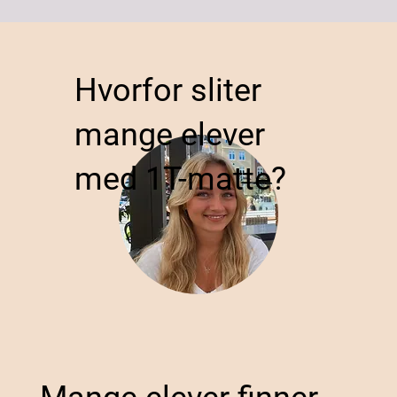
Hvorfor sliter
mange elever
med 1T-matte?