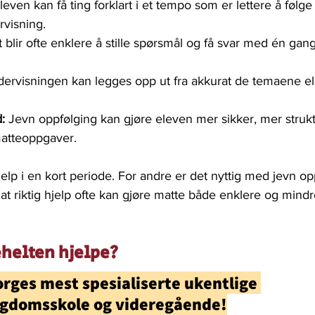
Eleven kan få ting forklart i et tempo som er lettere å følge
rvisning.
t blir ofte enklere å stille spørsmål og få svar med én gang
dervisningen kan legges opp ut fra akkurat de temaene e
:
 Jevn oppfølging kan gjøre eleven mer sikker, mer strukt
atteoppgaver.
lp i en kort periode. For andre er det nyttig med jevn op
 at riktig hjelp ofte kan gjøre matte både enklere og mindr
helten hjelpe?
rges mest spesialiserte ukentlige 
ngdomsskole og videregående!