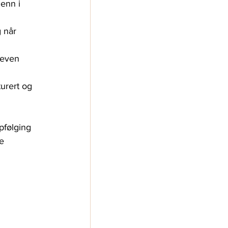
 enn i 
 når 
leven 
urert og 
pfølging 
e 