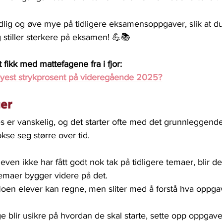
 tidlig og øve mye på tidligere eksamensoppgaver, slik at du
stiller sterkere på eksamen! 💪📚
fikk med mattefagene fra i fjor: 
øyest strykprosent på videregående 2025?
ger
s er vanskelig, og det starter ofte med det grunnleggende
kse seg større over tid.
leven ikke har fått godt nok tak på tidligere temaer, blir de
emaer bygger videre på det.
Noen elever kan regne, men sliter med å forstå hva oppga
 blir usikre på hvordan de skal starte, sette opp oppgave