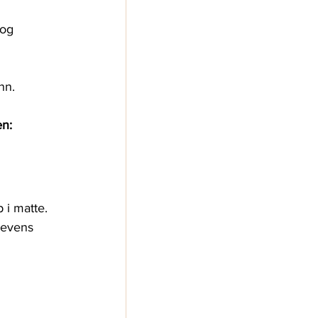
 og 
nn.
n: 
 i matte. 
levens 