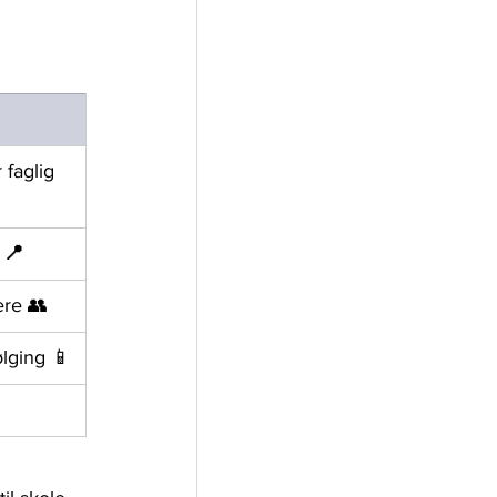
r faglig 
 
📍
ere 👥
ølging 📱