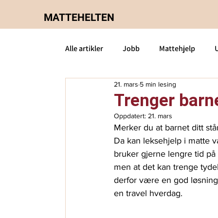
MATTEHELTEN
Alle artikler
Jobb
Mattehjelp
21. mars
5 min lesing
8.klasse-matte
Om oss
2P-ma
Trenger barne
Oppdatert:
21. mars
Privatundervisning matte
S2-matt
Merker du at barnet ditt står 
Da kan leksehjelp i matte v
bruker gjerne lengre tid på 
men at det kan trenge tydeli
derfor være en god løsning 
en travel hverdag.