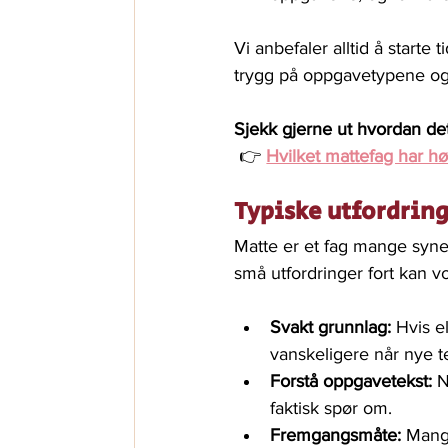
Vi anbefaler alltid å starte
trygg på oppgavetypene og 
Sjekk gjerne ut hvordan det 
 👉 
Hvilket mattefag har h
Typiske utfordrin
Matte er et fag mange syne
små utfordringer fort kan vo
Svakt grunnlag:
 Hvis e
vanskeligere når nye t
Forstå oppgavetekst:
 
faktisk spør om.
Fremgangsmåte:
 Mange