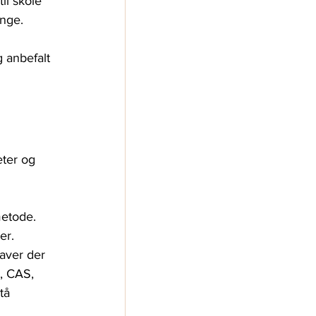
il skole 
ange. 
 anbefalt 
eter og 
etode. 
er. 
aver der 
, CAS, 
tå 