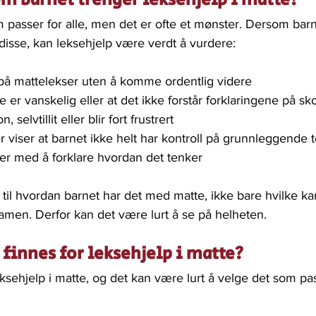
m passer for alle, men det er ofte et mønster. Dersom barne
 disse, kan leksehjelp være verdt å vurdere:
 på mattelekser uten å komme ordentlig videre
te er vanskelig eller at det ikke forstår forklaringene på sk
 selvtillit eller blir fort frustrert
r viser at barnet ikke helt har kontroll på grunnleggende
iter med å forklare hvordan det tenker
 til hvordan barnet har det med matte, ikke bare hvilke ka
amen. Derfor kan det være lurt å se på helheten.  
finnes for leksehjelp i matte? 
leksehjelp i matte, og det kan være lurt å velge det som pa