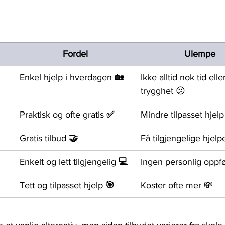
Fordel
Ulempe
Enkel hjelp i hverdagen 
🏡
Ikke alltid nok tid elle
trygghet 😕
Praktisk og ofte gratis 
✅
Mindre tilpasset hjelp
Gratis tilbud 
🤝
Få tilgjengelige hjelp
Enkelt og lett tilgjengelig 
💻
Ingen personlig oppf
Tett og tilpasset hjelp 
🎯
Koster ofte mer 💸