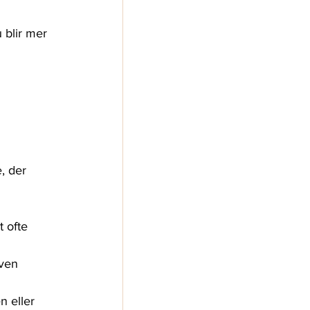
 blir mer 
, der 
t ofte 
ven 
n eller 