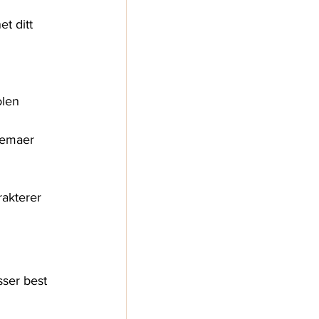
t ditt 
olen
 temaer
rakterer 
sser best 