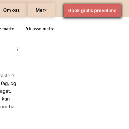
Om oss
Mer
Book gratis prøvetime
e-matte
9.klasse-matte
de matte
Pris
rakter? 
fag, og 
aget, 
p kan 
som har 