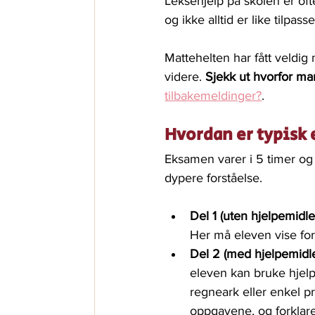
Leksehjelp på skolen er ofte 
og ikke alltid er like tilpa
Mattehelten har fått veldig
videre. 
Sjekk ut hvorfor ma
tilbakemeldinger?
.
Hvordan er typisk
Eksamen varer i 5 timer og 
dypere forståelse.
Del 1 (uten hjelpemidler
Her må eleven vise for
Del 2 (med hjelpemidle
eleven kan bruke hjel
regneark eller enkel p
oppgavene, og forklare