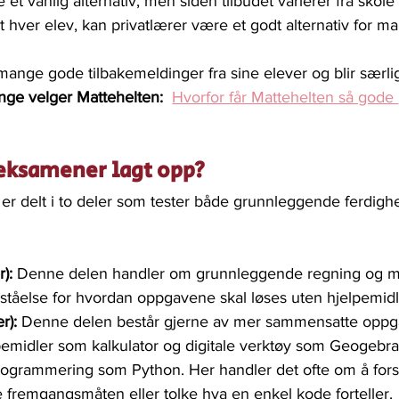
et vanlig alternativ, men siden tilbudet varierer fra skole t
sset hver elev, kan privatlærer være et godt alternativ for m
 mange gode tilbakemeldinger fra sine elever og blir særlig
nge velger Mattehelten:  
Hvorfor får Mattehelten så gode 
 eksamener lagt opp?
er delt i to deler som tester både grunnleggende ferdigh
):
 Denne delen handler om grunnleggende regning og m
ståelse for hvordan oppgavene skal løses uten hjelpemidl
r):
 Denne delen består gjerne av mer sammensatte oppg
pemidler som kalkulator og digitale verktøy som Geogebra
rogrammering som Python. Her handler det ofte om å fors
 fremgangsmåten eller tolke hva en enkel kode forteller. 