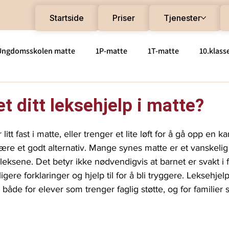
Startside
Priser
Tjenester
Ungdomsskolen matte
1P-matte
1T-matte
10.klass
tte
S1-matte
R1-matte
R2-matte
Videregåen
t ditt leksehjelp i matte?
e
2PY
litt fast i matte, eller trenger et lite løft for å gå opp en ka
ære et godt alternativ. Mange synes matte er et vanskelig 
leksene. Det betyr ikke nødvendigvis at barnet er svakt i f
gere forklaringer og hjelp til for å bli tryggere. Leksehjel
både for elever som trenger faglig støtte, og for familier 