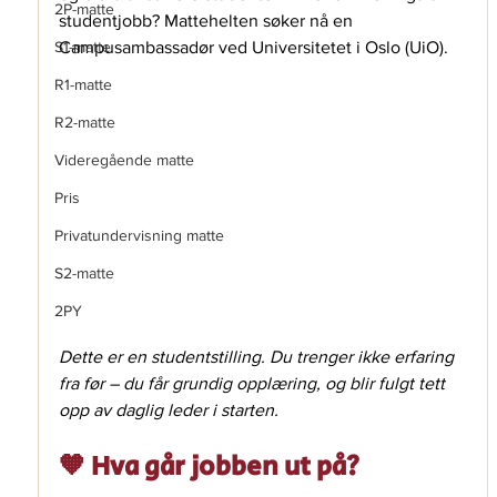
2P-matte
studentjobb? Mattehelten søker nå en 
S1-matte
Campusambassadør ved Universitetet i Oslo (UiO).
R1-matte
R2-matte
Videregående matte
Pris
Privatundervisning matte
S2-matte
2PY
Dette er en studentstilling. Du trenger ikke erfaring 
fra før – du får grundig opplæring, og blir fulgt tett 
opp av daglig leder i starten.
🧡 Hva går jobben ut på?