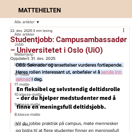
MATTEHELTEN
Alle artikler
22. des. 2025
3 min lesing
Alle artikler
Studentjobb: Campusambassadør
Jobb
– Universitetet i Oslo (UiO)
Mattehjelp
Oppdatert:
31. des. 2025
Ungdomsskolen matte
OBS: Søknader og ansettelser vurderes fortløpende. 
Høres rollen interessant ut, anbefaler vi å 
sende inn 
1P-matte
søknad
 i dag.
1T-matte
En fleksibel og selvstendig deltidsrolle 
10.klasse-matte
– der du hjelper medstudenter med å 
9.klasse-matte
finne en meningsfull deltidsjobb.
8.klasse-matte
Vil du jobbe praktisk på campus, møte mennesker 
Om oss
og bidra til at flere studenter finner en meningsfull 