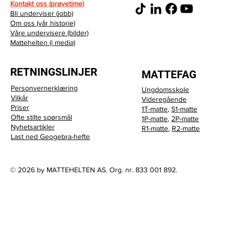
Kontakt oss (prøvetime)
Bli underviser (jobb)
Om oss (vår historie)
Våre undervisere (bilder)
Mattehelten (i media)
RETNINGSLINJER
MATTEFAG
Personvernerklæring
Ungdomsskole
Vilkår
Videregående
Priser
1T-matte
,
S1-matte
Ofte stilte spørsmål
1P-matte
,
2P-matte
Nyhetsartikler
R1-matte
,
R2-matte
Last ned Geogebra-hefte
© 2026 by MATTEHELTEN AS. Org. nr. 833 001 892.