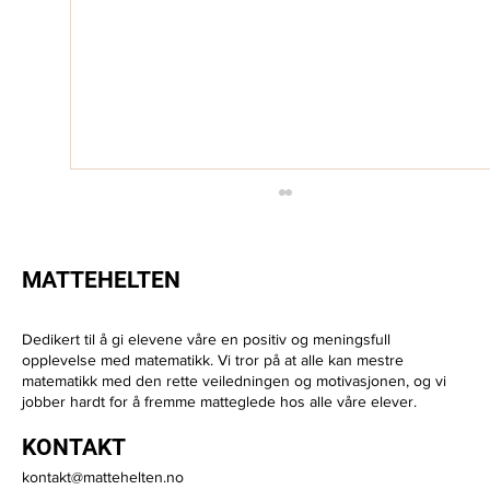
MATTEHELTEN
Dedikert til å gi elevene våre en positiv og meningsfull
opplevelse med matematikk. Vi tror på at alle kan mestre
matematikk med den rette veiledningen og motivasjonen, og vi
jobber hardt for å fremme matteglede hos alle våre elever.
🎓 Hvordan er det egentlig å jobbe som
KONTAKT
privatlærer i Mattehelten?
kontakt@mattehelten.no