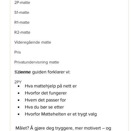
2P-matte
S1-matte
R1-matte
R2-matte
Videregående matte
Pris
Privatundervisning matte
I denne guiden forklarer vi:
S2-matte
2PY
Hva mattehjelp på nett er
Hvorfor det fungerer
Hvem det passer for
Hva du bør se etter
Hvorfor Mattehelten er et trygt valg
Målet? Å gjøre deg tryggere, mer motivert – og 