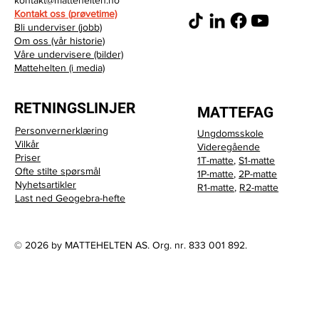
Kontakt oss (prøvetime)
Bli underviser (jobb)
Om oss (vår historie)
Våre undervisere (bilder)
Mattehelten (i media)
RETNINGSLINJER
MATTEFAG
Personvernerklæring
Ungdomsskole
Vilkår
Videregående
Priser
1T-matte
,
S1-matte
Ofte stilte spørsmål
1P-matte
,
2P-matte
Nyhetsartikler
R1-matte
,
R2-matte
Last ned Geogebra-hefte
© 2026 by MATTEHELTEN AS. Org. nr. 833 001 892.