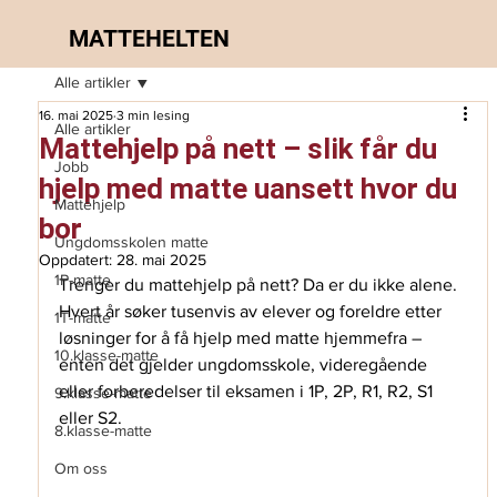
MATTEHELTEN
Alle artikler
16. mai 2025
3 min lesing
Alle artikler
Mattehjelp på nett – slik får du
Jobb
hjelp med matte uansett hvor du
Mattehjelp
bor
Ungdomsskolen matte
Oppdatert:
28. mai 2025
1P-matte
Trenger du mattehjelp på nett? Da er du ikke alene. 
Hvert år søker tusenvis av elever og foreldre etter 
1T-matte
løsninger for å få hjelp med matte hjemmefra – 
10.klasse-matte
enten det gjelder ungdomsskole, videregående 
eller forberedelser til eksamen i 1P, 2P, R1, R2, S1 
9.klasse-matte
eller S2.
8.klasse-matte
Om oss