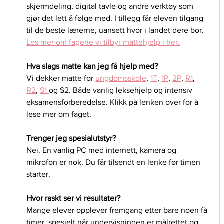
skjermdeling, digital tavle og andre verktøy som 
gjør det lett å følge med. I tillegg får eleven tilgang 
til de beste lærerne, uansett hvor i landet dere bor. 
Les mer om fagene vi tilbyr mattehjelp i her.
Hva slags matte kan jeg få hjelp med?
Vi dekker matte for 
ungdomsskole
, 
1T
, 
1P
, 
2P
, 
R1
, 
R2
, 
S1 
og S2
. Både vanlig leksehjelp og intensiv 
eksamensforberedelse. Klikk på lenken over for å 
lese mer om faget. 
Trenger jeg spesialutstyr?
Nei. En vanlig PC med internett, kamera og 
mikrofon er nok. Du får tilsendt en lenke før timen 
starter.
Hvor raskt ser vi resultater?
Mange elever opplever fremgang etter bare noen få 
timer, spesielt når undervisningen er målrettet og 