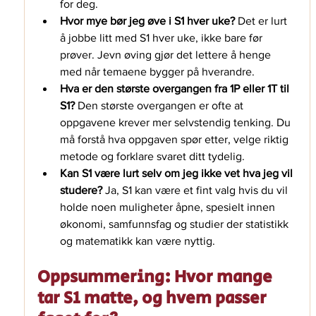
for deg.
Hvor mye bør jeg øve i S1 hver uke? 
Det er lurt 
å jobbe litt med S1 hver uke, ikke bare før 
prøver. Jevn øving gjør det lettere å henge 
med når temaene bygger på hverandre.
Hva er den største overgangen fra 1P eller 1T til 
S1? 
Den største overgangen er ofte at 
oppgavene krever mer selvstendig tenking. Du 
må forstå hva oppgaven spør etter, velge riktig 
metode og forklare svaret ditt tydelig.
Kan S1 være lurt selv om jeg ikke vet hva jeg vil 
studere? 
Ja, S1 kan være et fint valg hvis du vil 
holde noen muligheter åpne, spesielt innen 
økonomi, samfunnsfag og studier der statistikk 
og matematikk kan være nyttig.
Oppsummering: Hvor mange 
tar S1 matte, og hvem passer 