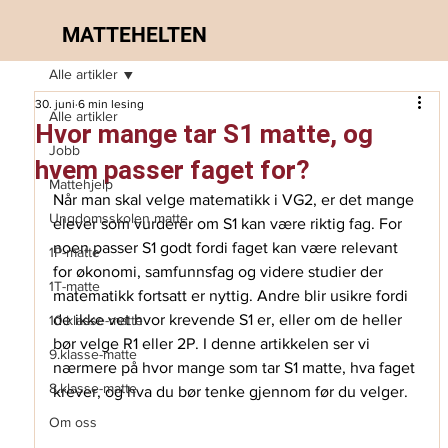
MATTEHELTEN
Alle artikler
30. juni
6 min lesing
Alle artikler
Hvor mange tar S1 matte, og
Jobb
hvem passer faget for?
Mattehjelp
Når man skal velge matematikk i VG2, er det mange 
Ungdomsskolen matte
elever som vurderer om S1 kan være riktig fag. For 
noen passer S1 godt fordi faget kan være relevant 
1P-matte
for økonomi, samfunnsfag og videre studier der 
1T-matte
matematikk fortsatt er nyttig. Andre blir usikre fordi 
de ikke vet hvor krevende S1 er, eller om de heller 
10.klasse-matte
bør velge R1 eller 2P. I denne artikkelen ser vi 
9.klasse-matte
nærmere på hvor mange som tar S1 matte, hva faget 
8.klasse-matte
krever, og hva du bør tenke gjennom før du velger.
Om oss