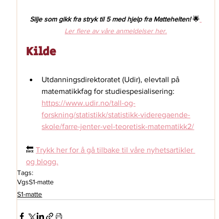
Silje som gikk fra stryk til 5 med hjelp fra Mattehelten! 
🌟
Ler flere av våre anmeldelser her.
Kilde
Utdanningsdirektoratet (Udir), elevtall på 
matematikkfag for studiespesialisering: 
https://www.udir.no/tall-og-
forskning/statistikk/statistikk-videregaende-
skole/farre-jenter-vel-teoretisk-matematikk2/
🔙 
Trykk her for å gå tilbake til våre nyhetsartikler 
og blogg.
Tags:
Vgs
S1-matte
S1-matte