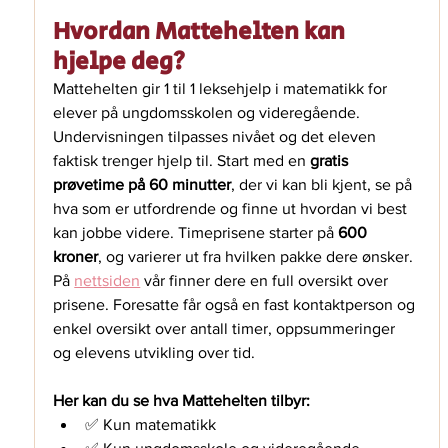
Hvordan Mattehelten kan 
hjelpe deg?
Mattehelten gir 1 til 1 leksehjelp i matematikk for 
elever på ungdomsskolen og videregående. 
Undervisningen tilpasses nivået og det eleven 
faktisk trenger hjelp til. Start med en 
gratis 
prøvetime på 60 minutter
, der vi kan bli kjent, se på 
hva som er utfordrende og finne ut hvordan vi best 
kan jobbe videre. Timeprisene starter på 
600 
kroner
, og varierer ut fra hvilken pakke dere ønsker. 
På 
nettsiden
 vår finner dere en full oversikt over 
prisene. Foresatte får også en fast kontaktperson og 
enkel oversikt over antall timer, oppsummeringer 
og elevens utvikling over tid.
Her kan du se hva Mattehelten tilbyr:
✅ Kun matematikk