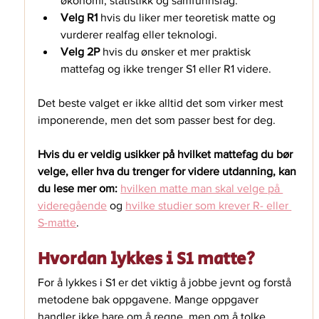
økonomi, statistikk og samfunnsfag.
Velg R1
 hvis du liker mer teoretisk matte og 
vurderer realfag eller teknologi.
Velg 2P
 hvis du ønsker et mer praktisk 
mattefag og ikke trenger S1 eller R1 videre.
Det beste valget er ikke alltid det som virker mest 
imponerende, men det som passer best for deg.
Hvis du er veldig usikker på hvilket mattefag du bør 
velge, eller hva du trenger for videre utdanning, kan 
du lese mer om:
hvilken matte man skal velge på 
videregående
⁠ og 
hvilke studier som krever R- eller 
S-matte
⁠.
Hvordan lykkes i S1 matte?
For å lykkes i S1 er det viktig å jobbe jevnt og forstå 
metodene bak oppgavene. Mange oppgaver 
handler ikke bare om å regne, men om å tolke 