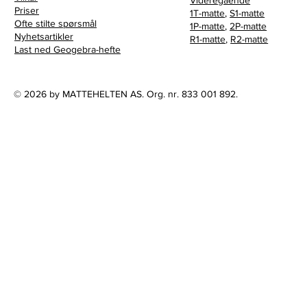
Priser
1T-matte
,
S1-matte
Ofte stilte spørsmål
1P-matte
,
2P-matte
Nyhetsartikler
R1-matte
,
R2-matte
Last ned Geogebra-hefte
© 2026 by MATTEHELTEN AS. Org. nr. 833 001 892.