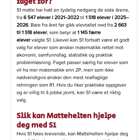
faget for?
S1 matte har hatt en tydelig nedgang de siste årene, 
fra 
6 547 elever i 2021–2022
 til 
1 518 elever i 2025–
2026
. Bare fra året før gikk elevtallet ned fra 
2 663 
til 1 518 elever
, som betyr at 
1 145 færre 
elever
 valgte S1. Likevel kan S1 fortsatt være et godt 
valg for elever som ønsker matematikk rettet mot 
økonomi, samfunnsfag, statistikk og praktisk 
problemløsning. Faget passer særlig for elever som 
vil ha mer matematikk enn 2P, men som ikke 
nødvendigvis ønsker den mest realfaglige 
retningen som R1. Hvis du liker praktiske oppgaver 
og er villig til å jobbe jevnt, kan S1 være et riktig 
valg.
Slik kan Mattehelten hjelpe 
deg med S1
Hvis S1 føles krevende, kan Mattehelten hjelpe deg 