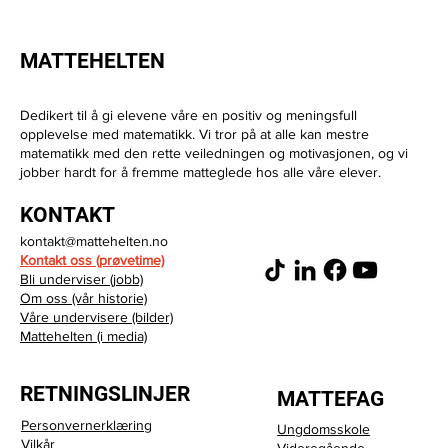
MATTEHELTEN
Dedikert til å gi elevene våre en positiv og meningsfull
opplevelse med matematikk. Vi tror på at alle kan mestre
matematikk med den rette veiledningen og motivasjonen, og vi
jobber hardt for å fremme matteglede hos alle våre elever.
Vil du bli bedre i matte? Dette er den
KONTAKT
beste måten å øve på
kontakt@mattehelten.no
Kontakt oss (prøvetime)
Bli underviser (jobb)
Om oss (vår historie)
Våre undervisere (bilder)
Mattehelten (i media)
RETNINGSLINJER
MATTEFAG
Personvernerklæring
Ungdomsskole
Vilkår
Videregående