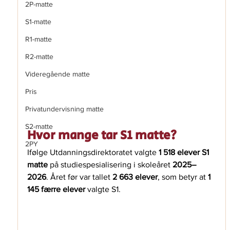
2P-matte
S1-matte
R1-matte
R2-matte
Videregående matte
Pris
Privatundervisning matte
S2-matte
Hvor mange tar S1 matte?
2PY
Ifølge Utdanningsdirektoratet valgte 
1 518 elever S1 
matte
 på studiespesialisering i skoleåret 
2025–
2026
. Året før var tallet 
2 663 elever
, som betyr at 
1 
145 færre elever
 valgte S1.