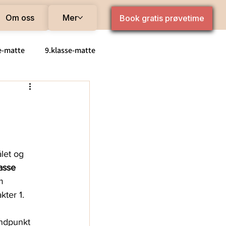
Om oss
Mer
Book gratis prøvetime
e-matte
9.klasse-matte
de matte
Pris
let og 
asse 
m 
ter 1. 
andpunkt 