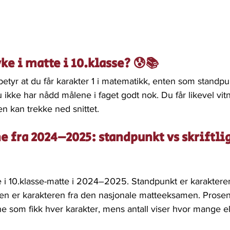
yke i matte i 10.klasse? 😰📚
 betyr at du får karakter 1 i matematikk, enten som standpun
 ikke har nådd målene i faget godt nok. Du får likevel vit
n kan trekke ned snittet.
e fra 2024–2025: standpunkt vs skriftlig
e i 10.klasse-matte i 2024–2025. Standpunkt er karakteren
n er karakteren fra den nasjonale matteeksamen. Prose
e som fikk hver karakter, mens antall viser hvor mange el