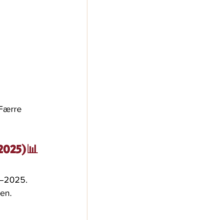
 Færre 
2025)📊
4–2025. 
en.