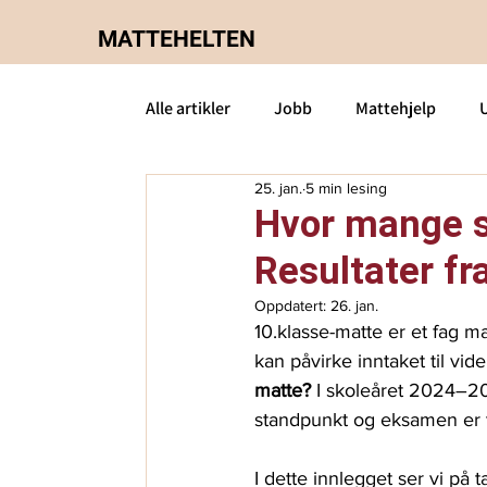
MATTEHELTEN
Alle artikler
Jobb
Mattehjelp
25. jan.
5 min lesing
8.klasse-matte
Om oss
2P-ma
Hvor mange s
Resultater f
Privatundervisning matte
S2-matt
Oppdatert:
26. jan.
10.klasse-matte er et fag m
kan påvirke inntaket til vi
matte?
 I skoleåret 2024–20
standpunkt og eksamen er t
I dette innlegget ser vi på