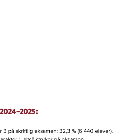
2024-2025:  
er 3 på skriftlig eksamen: 32,3 % (6 440 elever).
karakter 1, altså stryker på eksamen.