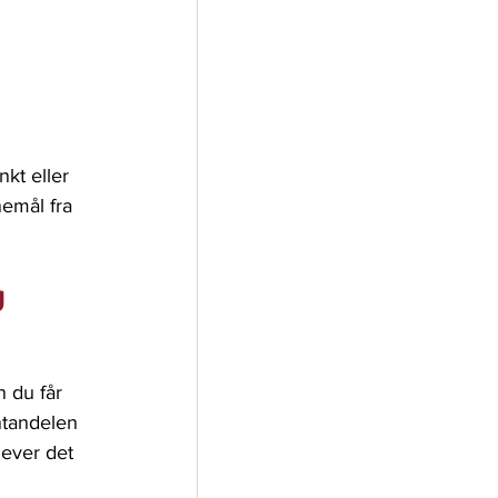
kt eller 
nemål fra 
 
 du får 
ntandelen 
ever det 