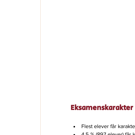
Eksamenskarakter 
Flest elever får karakt
4,5 % (897 elever) får 