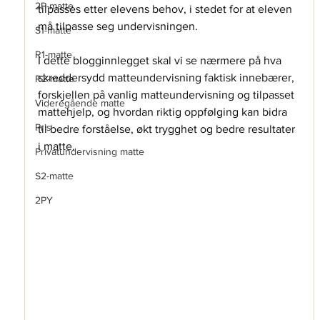
2P-matte
tilpasses etter elevens behov, i stedet for at eleven 
må tilpasse seg undervisningen. 
S1-matte
R1-matte
I dette blogginnlegget skal vi se nærmere på hva 
skreddersydd matteundervisning faktisk innebærer, 
R2-matte
forskjellen på vanlig matteundervisning og tilpasset 
Videregående matte
mattehjelp, og hvordan riktig oppfølging kan bidra 
Pris
til bedre forståelse, økt trygghet og bedre resultater 
i matte.
Privatundervisning matte
S2-matte
2PY