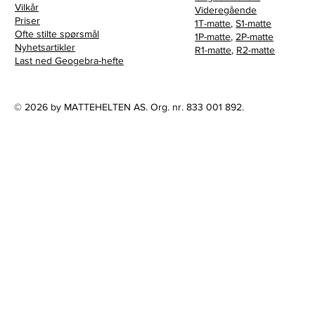
Vilkår
Videregående
Priser
1T-matte
,
S1-matte
Ofte stilte spørsmål
1P-matte
,
2P-matte
Nyhetsartikler
R1-matte
,
R2-matte
Last ned Geogebra-hefte
© 2026 by MATTEHELTEN AS. Org. nr. 833 001 892.