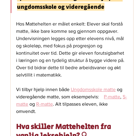
ungdomsskole og videregående
Hos Mattehelten er målet enkelt: Elever skal forstå 
matte, ikke bare komme seg gjennom oppgaver. 
Undervisningen legges opp etter elevens nivå, mål 
og skoleløp, med fokus på progresjon og 
kontinuitet over tid. Dette gir eleven forutsigbarhet 
i læringen og en tydelig struktur å bygge videre på. 
Over tid bidrar dette til bedre arbeidsvaner og økt 
selvtillit i matematikk.
Vi tilbyr hjelp innen både 
Ungdomsskole matte
 og 
videregående matte, som eksempelvis:    
P-matte
, 
S-
matte
 og 
R-matte
. Alt tilpasses eleven, ikke 
omvendt.
Hva skiller Mattehelten fra 
vanlig leksehjelp? 🔍