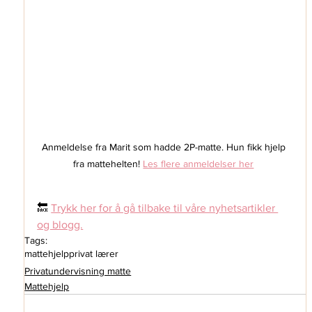
Anmeldelse fra Marit som hadde 2P-matte. Hun fikk hjelp 
fra mattehelten! 
Les flere anmeldelser her
🔙 
Trykk her for å gå tilbake til våre nyhetsartikler 
og blogg.
Tags:
mattehjelp
privat lærer
Privatundervisning matte
Mattehjelp