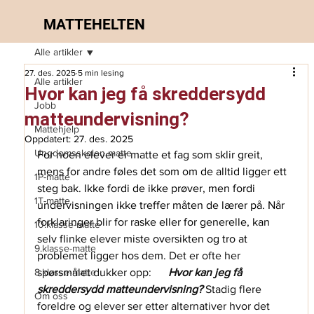
MATTEHELTEN
Alle artikler
27. des. 2025
5 min lesing
Alle artikler
Hvor kan jeg få skreddersydd
Jobb
matteundervisning?
Mattehjelp
Oppdatert:
27. des. 2025
Ungdomsskolen matte
For noen elever er matte et fag som sklir greit, 
mens for andre føles det som om de alltid ligger ett 
1P-matte
steg bak. Ikke fordi de ikke prøver, men fordi 
1T-matte
undervisningen ikke treffer måten de lærer på. Når 
forklaringer blir for raske eller for generelle, kan 
10.klasse-matte
selv flinke elever miste oversikten og tro at 
9.klasse-matte
problemet ligger hos dem. 
Det er ofte her 
8.klasse-matte
spørsmålet dukker opp:      
Hvor kan jeg få 
skreddersydd matteundervisning?
 Stadig flere 
Om oss
foreldre og elever ser etter alternativer hvor det 