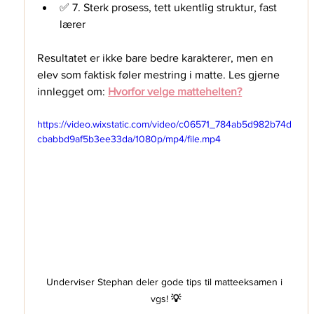
✅ 7. Sterk prosess, tett ukentlig struktur, fast 
lærer
Resultatet er ikke bare bedre karakterer, men en 
elev som faktisk føler mestring i matte. Les gjerne 
innlegget om: 
Hvorfor velge mattehelten?
https://video.wixstatic.com/video/c06571_784ab5d982b74d
cbabbd9af5b3ee33da/1080p/mp4/file.mp4
Underviser Stephan deler gode tips til matteeksamen i 
vgs! 
💡