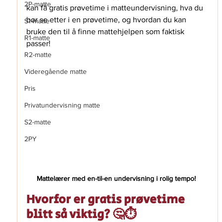
2P-matte
kan få gratis prøvetime i matteundervisning, hva du 
bør se etter i en prøvetime, og hvordan du kan 
S1-matte
bruke den til å finne mattehjelpen som faktisk 
R1-matte
passer! 
R2-matte
Videregående matte
Pris
Privatundervisning matte
S2-matte
2PY
Mattelærer med en-til-en undervisning i rolig tempo! 
Hvorfor er gratis prøvetime 
blitt så viktig? 🤔⏱️