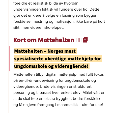
foreldre et realistisk bilde av hvordan 
undervisningen faktisk vil fungere over tid. Dette 
gjør det enklere å velge en løsning som bygger 
forståelse, mestring og motivasjon, ikke bare på kort 
sikt, men videre i skoleløpet.
Kort om Mattehelten 🦸‍♂️📘
Mattehelten – Norges mest 
spesialiserte ukentlige mattehjelp for 
ungdomsskole og videregående! 
Mattehelten tilbyr digital mattehjelp med fullt fokus 
på én-til-én-undervisning for ungdomsskole og 
videregående. Undervisningen er strukturert, 
personlig og tilpasset hver enkelt elev. Målet vårt er 
at du skal føle en ekstra trygghet, bedre forståelse 
og få en jevn fremgang i matematikk – uke for uke! 