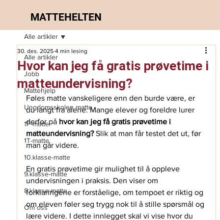
MATTEHELTEN
Alle artikler
30. des. 2025
4 min lesing
Alle artikler
Hvor kan jeg få gratis prøvetime i
Jobb
matteundervisning?
Mattehjelp
Føles matte vanskeligere enn den burde være, er 
Ungdomsskolen matte
du langt fra alene. Mange elever og foreldre lurer 
derfor på 
hvor kan jeg få gratis prøvetime i 
1P-matte
matteundervisning?
 Slik at man får testet det ut, før 
1T-matte
man går videre. 
10.klasse-matte
En gratis prøvetime gir mulighet til å oppleve 
9.klasse-matte
undervisningen i praksis. Den viser om 
8.klasse-matte
forklaringene er forståelige, om tempoet er riktig og 
om eleven føler seg trygg nok til å stille spørsmål og 
Om oss
lære videre. I dette innlegget skal vi vise hvor du 