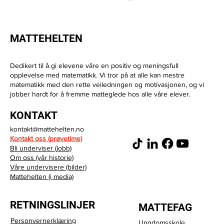
MATTEHELTEN
Dedikert til å gi elevene våre en positiv og meningsfull
opplevelse med matematikk. Vi tror på at alle kan mestre
matematikk med den rette veiledningen og motivasjonen, og vi
jobber hardt for å fremme matteglede hos alle våre elever.
Hvorfor får Mattehelten så gode
KONTAKT
tilbakemeldinger?
kontakt@mattehelten.no
Kontakt oss (prøvetime)
Bli underviser (jobb)
Om oss (vår historie)
Våre undervisere (bilder)
Mattehelten (i media)
RETNINGSLINJER
MATTEFAG
Personvernerklæring
Ungdomsskole