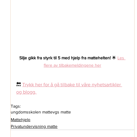
Silje gikk fra styrk til 5 med hjelp fra mattehelten!
🌟 
Les 
flere av tilbakemeldingene her
🔙 
Trykk her for å gå tilbake til våre nyhetsartikler 
og blogg.
Tags:
ungdomsskolen matte
vgs matte
Mattehjelp
Privatundervisning matte