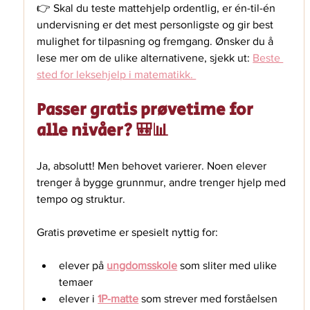
👉 Skal du teste mattehjelp ordentlig, er én-til-én 
undervisning er det mest personligste og gir best 
mulighet for tilpasning og fremgang. Ønsker du å 
lese mer om de ulike alternativene, sjekk ut: 
Beste 
sted for leksehjelp i matematikk. 
Passer gratis prøvetime for 
alle nivåer? 🎒📊
Ja, absolutt! Men behovet varierer. Noen elever 
trenger å bygge grunnmur, andre trenger hjelp med 
tempo og struktur.
Gratis prøvetime er spesielt nyttig for:
elever på 
ungdomsskole
 som sliter med ulike 
temaer 
elever i 
1P-matte
 som strever med forståelsen