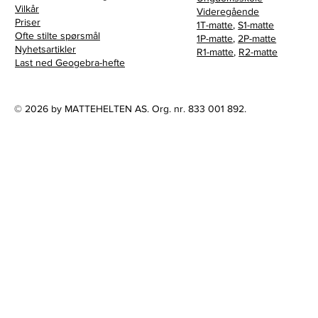
Vilkår
Videregående
Priser
1T-matte
,
S1-matte
Ofte stilte spørsmål
1P-matte
,
2P-matte
Nyhetsartikler
R1-matte
,
R2-matte
Last ned Geogebra-hefte
© 2026 by MATTEHELTEN AS. Org. nr. 833 001 892.