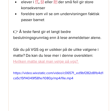
elever i 
1T
, 
S1
eller
R1
 der små feil gir store 
konsekvenser
foreldre som vil se om undervisningen faktisk 
passer barnet
👉 Å teste først gir et langt bedre 
beslutningsgrunnlag enn å lese anmeldelser alene. 
Går du på VGS og er usikker på de ulike valgene i 
matte? Da kan du lese mer i denne oversikten: 
Hvilken matte skal man velge på vgs? 
https://video.wixstatic.com/video/c06571_ed9bf282d81b4d1
ca5c15f14049f581e/1080p/mp4/file.mp4