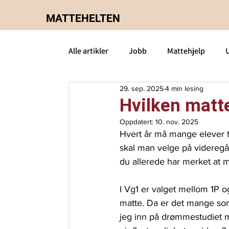
MATTEHELTEN
Alle artikler
Jobb
Mattehjelp
29. sep. 2025
4 min lesing
8.klasse-matte
Om oss
2P-ma
Hvilken matt
Oppdatert:
10. nov. 2025
Privatundervisning matte
S2-matt
Hvert år må mange elever ta
skal man velge på videregåe
du allerede har merket at m
I Vg1 er valget mellom 1P 
matte. Da er det mange so
jeg inn på drømmestudiet 