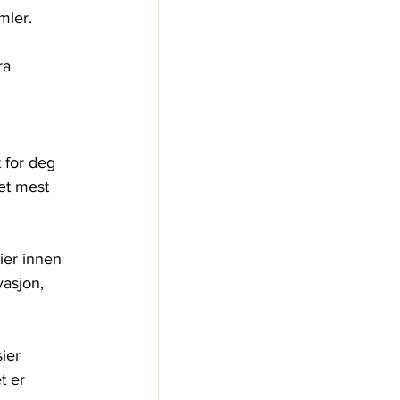
mler.
ra 
 for deg 
et mest 
dier innen 
asjon, 
ier 
t er 