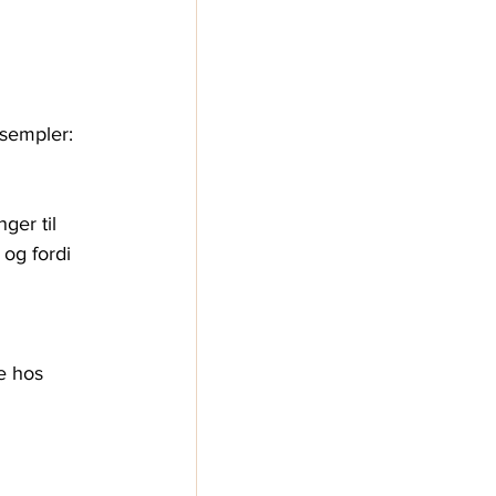
ksempler:
ger til 
 og fordi 
e hos 