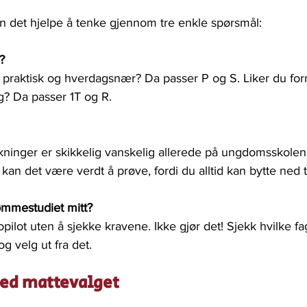
kan det hjelpe å tenke gjennom tre enkle spørsmål:
i?
 praktisk og hverdagsnær? Da passer P og S. Liker du for
? Da passer 1T og R.
kninger er skikkelig vanskelig allerede på ungdomsskolen,
 kan det være verdt å prøve, fordi du alltid kan bytte ned ti
ømmestudiet mitt?
ilot uten å sjekke kravene. Ikke gjør det! Sjekk hvilke fa
g velg ut fra det.
med mattevalget