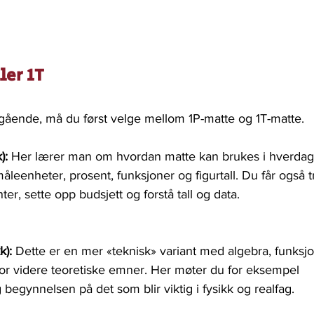
ler 1T
ående, må du først velge mellom 1P-matte og 1T-matte.
):
 Her lærer man om hvordan matte kan brukes i hverdag
leenheter, prosent, funksjoner og figurtall. Du får også t
er, sette opp budsjett og forstå tall og data.  
k):
 Dette er en mer «teknisk» variant med algebra, funksjo
for videre teoretiske emner. Her møter du for eksempel 
begynnelsen på det som blir viktig i fysikk og realfag.  