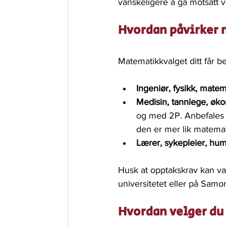
vanskeligere å gå motsatt v
Hvordan påvirker 
Matematikkvalget ditt får b
Ingeniør, fysikk, matem
Medisin, tannlege, øk
og med 2P. Anbefales of
den er mer lik matemat
Lærer, sykepleier, huma
Husk at opptakskrav kan var
universitetet eller på Sam
Hvordan velger du 