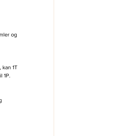
mler og 
 kan 1T 
l 1P.
g 