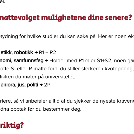
ei.
mattevalget mulighetene dine senere?
etydning for hvilke studier du kan søke på. Her er noen e
atikk, robotikk →
 R1 + R2
onomi, samfunnsfag →
 Holder med R1 eller S1+S2, noen gan
te S- eller R-matte fordi du stiller sterkere i kvotepoeng,
ikken du møter på universitetet.
niora, jus, politi →
 2P
iere, så vi anbefaler alltid at du sjekker de nyeste kraven
ordna opptak før du bestemmer deg.
riktig?