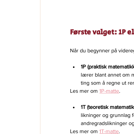
Første valget: 1P el
Når du begynner på videreg
1P (praktisk matematikk
lærer blant annet om må
ting som å regne ut rent
Les mer om 
1P-matte
.
1T (teoretisk matematik
likninger og grunnlag 
andregradslikninger og 
Les mer om 
1T-matte
.