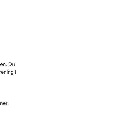
en. Du 
rening i 
ner, 