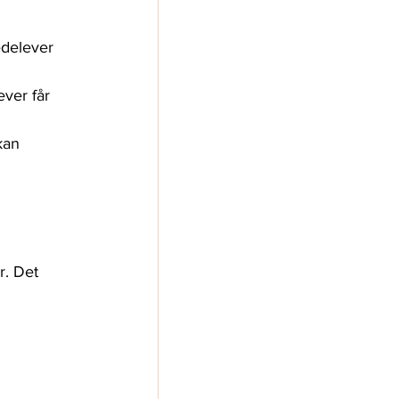
edelever 
ver får 
kan 
. Det 