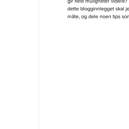
gir flest muligheter videre?
dette blogginnlegget skal j
måte, og dele noen tips som