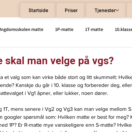
Startside
Priser
Tjenester
Ungdomsskolen matte
1P-matte
1T-matte
10.klass
tte
S1-matte
R1-matte
R2-matte
Videregåen
e skal man velge på vgs?
e
2PY
 et valg som kan virke både stort og litt skummelt: Hvilk
nde? Kanskje du går i 10. klasse og forbereder deg, eller
attevalget i Vg1 åpner, eller lukker, noen dører.
og 1T, mens senere i Vg2 og Vg3 kan man velge mellom S
m googler spørsmål som: Hvilken matte er best for meg?
med 1P? Er R-matte mye vanskeligere enn S-matte? Hvilke