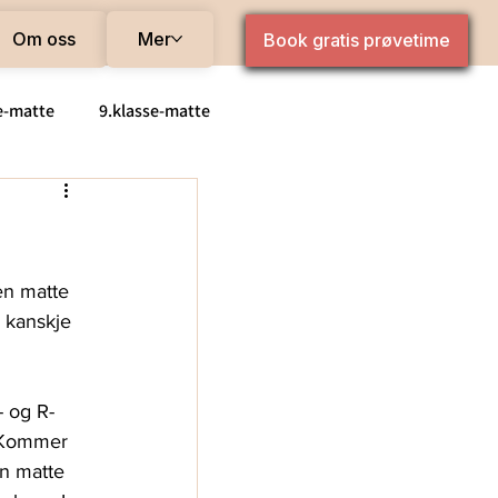
Om oss
Mer
Book gratis prøvetime
e-matte
9.klasse-matte
de matte
Pris
en matte 
 kanskje 
- og R-
 Kommer 
n matte 