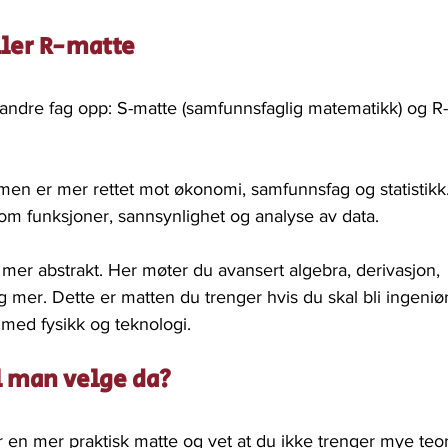
ller R-matte
andre fag opp: S-matte (samfunnsfaglig matematikk) og R
 men er mer rettet mot økonomi, samfunnsfag og statistikk
om funksjoner, sannsynlighet og analyse av data.
mer abstrakt. Her møter du avansert algebra, derivasjon, 
g mer. Dette er matten du trenger hvis du skal bli ingeniør
e med fysikk og teknologi.
l man velge da?
 en mer praktisk matte og vet at du ikke trenger mye teori 