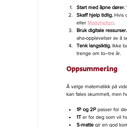
Start med åpne dører.
Skaff hjelp tidlig.
 Hvis 
eller 
Mattehelten
.
Bruk digitale ressurser
aha-opplevelser av å s
Tenk langsiktig.
 Ikke b
trenge om to–tre år.
Oppsummering
Å velge matematikk på vide
kan føles skummelt, men h
1P og 2P
 passer for d
1T
 er for deg som vil h
S-matte
 gir en god ko