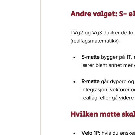
Andre valget: S- e
I Vg2 og Vg3 dukker de to 
(realfagsmatematikk).
S-matte
 bygger på 1T,
lærer blant annet mer 
R-matte
 går dypere og 
integrasjon, vektorer o
realfag, eller gå vider
Hvilken matte ska
Velg 1P:
 hvis du ønsker