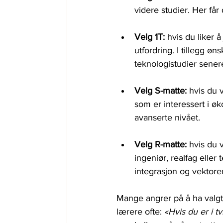
videre studier. Her få
Velg 1T:
 hvis du liker 
utfordring. I tillegg ø
teknologistudier sener
Velg S-matte:
 hvis du 
som er interessert i ø
avanserte nivået.
Velg R-matte:
 hvis du 
ingeniør, realfag elle
integrasjon og vektorer
Mange angrer på å ha valgt 
lærere ofte: 
«Hvis du er i tvi