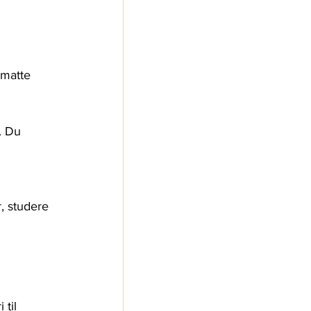
-matte 
. Du 
, studere 
til 