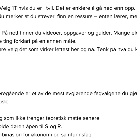
 Velg 1T hvis du er i tvil. Det er enklere å gå ned enn opp.
du merker at du strever, finn en ressurs – enten lærer, m
.
 På nett finner du videoer, oppgaver og guider. Mange ele
e ting forklart på en annen måte.
are velg det som virker lettest her og nå. Tenk på hva du 
regående er et av de mest avgjørende fagvalgene du gjør
usk:
eg som ikke trenger teoretisk matte senere.
olde døren åpen til S og R.
mbinasjon for økonomi og samfunnsfag.