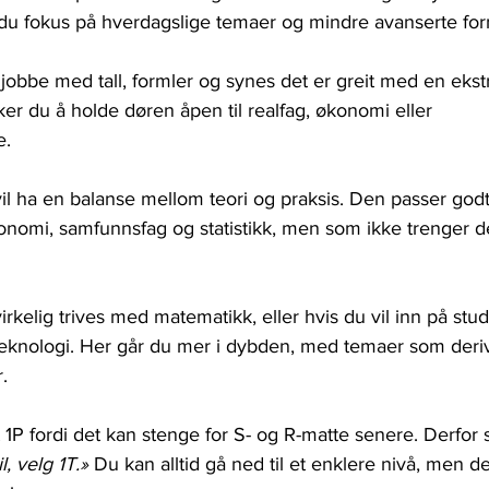
r du fokus på hverdagslige temaer og mindre avanserte for
å jobbe med tall, formler og synes det er greit med en ekst
nsker du å holde døren åpen til realfag, økonomi eller 
e.
vil ha en balanse mellom teori og praksis. Den passer godt
konomi, samfunnsfag og statistikk, men som ikke trenger d
virkelig trives med matematikk, eller hvis du vil inn på stu
r teknologi. Her går du mer i dybden, med temaer som deriv
.
1P fordi det kan stenge for S- og R-matte senere. Derfor s
l, velg 1T.»
 Du kan alltid gå ned til et enklere nivå, men de