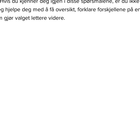
 Hvis du kjenner deg igjen i disse spørsmålene, er du ikke 
eg hjelpe deg med å få oversikt, forklare forskjellene på e
 gjør valget lettere videre.